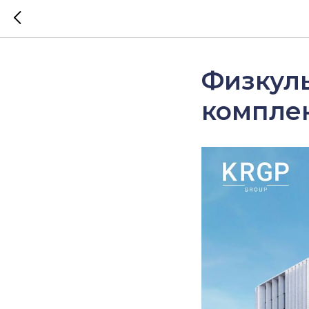
Физкул
комплек