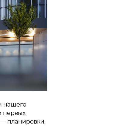
и нашего
и первых
 — планировки,