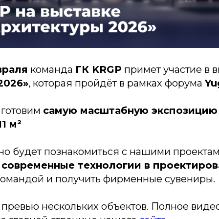
враля
команда
ГК KRGP
примет участие в 
2026»
, которая пройдёт в рамках форума
Yu
 готовим
самую масштабную экспозицию
1 м²
о будет познакомиться с нашими проектами
м
современные технологии в проектиро
командой и получить фирменные сувениры.
 превью нескольких объектов. Полное видео