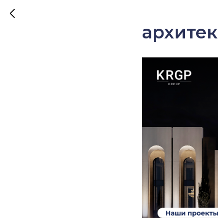
ГК KRGP
архитек