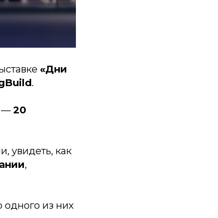
выставке
«Дни
gBuild
.
—
20
, увидеть, как
вании
,
 одного из них