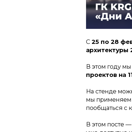
С
25 по 28 фе
архитектуры 
В этом году мы
проектов на 11
На стенде можн
мы применяе
пообщаться с 
В этом посте —